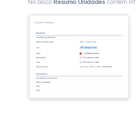
No bloco 
Resumo Unidades
 contém in