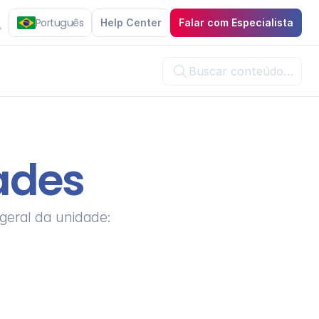
Português
Help Center
Falar com Especialista
Buscar conteúdo…

ades
 geral da unidade: