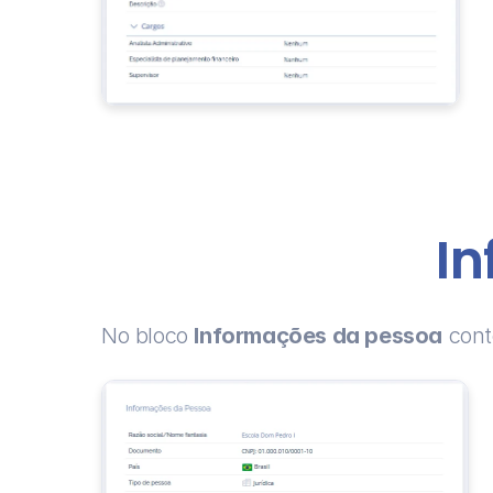
I
No bloco 
Informações da pessoa
 con