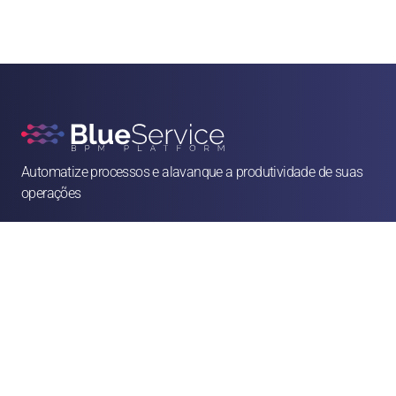
Automatize processos e alavanque a produtividade de suas 
operações

contato@blueservice.com.br

(11) 3083-2081
Alameda Min. Rocha Azevedo, 1077 - 4º andar - Cerqueira César, São Paulo - SP, 

01410-003
Soluções
Recursos Humanos
Jurídico
Operações & Facilities
Vendas & Atendimento