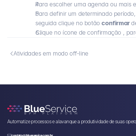
Para escolher uma agenda ou mais ent
Para definir um determinado período
seguida clique no botão 
confirmar 
d
Clique no ícone de confirmação , para a
Atividades em modo off-line

Automatize processos e alavanque a produtividade de suas oper

contato@blueservice.com.br