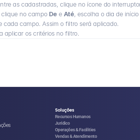
re as cadastradas, clique no ícone do interruptor
, clique no campo 
De
 e 
Até
, escolha o dia de iníci
e cada campo. Assim o filtro será aplicado.
plicar os critérios no filtro.
Soluções
Recursos Humanos
Jurídico
ações
Operações & Facilities
Vendas & Atendimento