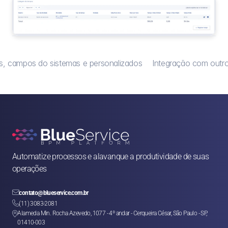
s, campos do sistemas e personalizados
Integração com outr
Automatize processos e alavanque a produtividade de suas 
operações

contato@blueservice.com.br

(11) 3083-2081
Alameda Min. Rocha Azevedo, 1077 - 4º andar - Cerqueira César, São Paulo - SP, 

01410-003