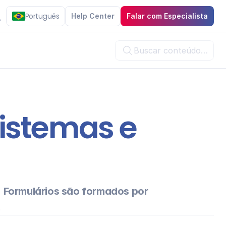
Português
Help Center
Falar com Especialista
Buscar conteúdo…

istemas e 
 
Formulários são formados por 
.