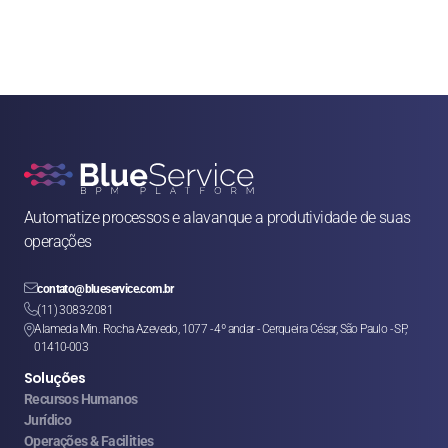
Automatize processos e alavanque a produtividade de suas 
operações

contato@blueservice.com.br

(11) 3083-2081
Alameda Min. Rocha Azevedo, 1077 - 4º andar - Cerqueira César, São Paulo - SP, 

01410-003
Soluções
Recursos Humanos
Jurídico
Operações & Facilities