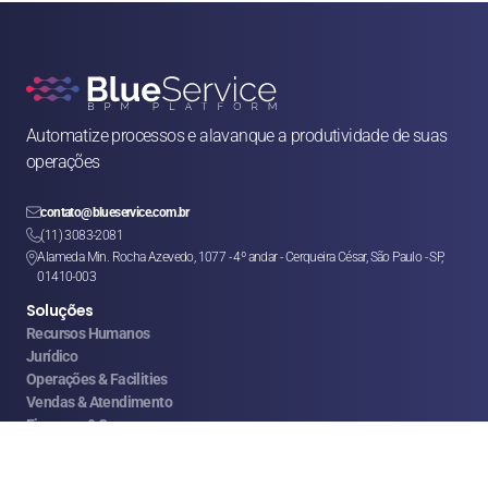
Automatize processos e alavanque a produtividade de suas 
operações

contato@blueservice.com.br

(11) 3083-2081
Alameda Min. Rocha Azevedo, 1077 - 4º andar - Cerqueira César, São Paulo - SP, 

01410-003
Soluções
Recursos Humanos
Jurídico
Operações & Facilities
Vendas & Atendimento
Finanças & Compras
Marketing
Franquias & CSCs