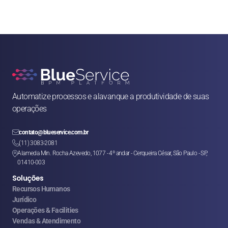
Automatize processos e alavanque a produtividade de suas 
operações

contato@blueservice.com.br

(11) 3083-2081
Alameda Min. Rocha Azevedo, 1077 - 4º andar - Cerqueira César, São Paulo - SP, 

01410-003
Soluções
Recursos Humanos
Jurídico
Operações & Facilities
Vendas & Atendimento