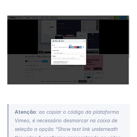
Atenção
: ao copiar o código da plataforma 
Vimeo, é necessário desmarcar na caixa de 
seleção a opção “Show text link underneath 