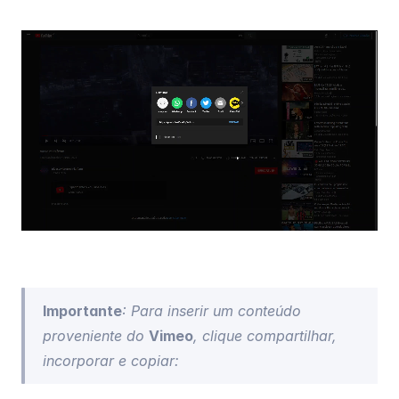
Importante
: Para inserir um conteúdo 
proveniente do 
Vimeo
, clique compartilhar, 
incorporar e copiar: