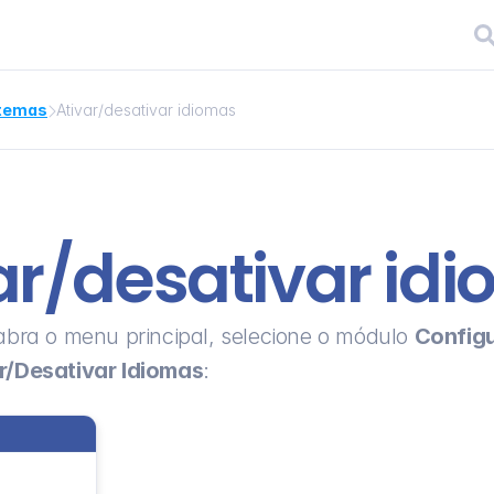
stemas
Ativar/desativar idiomas

ar/desativar id
abra o menu principal, selecione o módulo 
Config
r/Desativar Idiomas
: