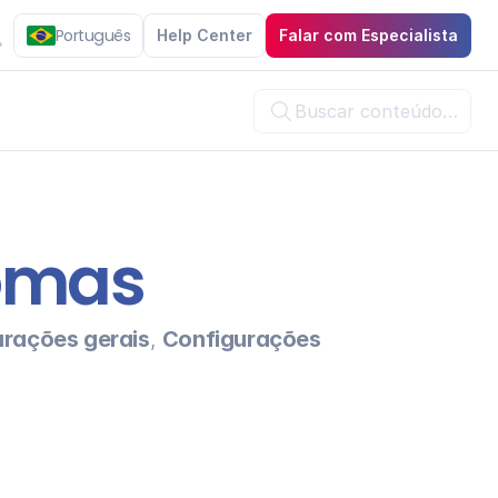
Português
Help Center
Falar com Especialista
Buscar conteúdo…

iomas
urações gerais
, 
Configurações 