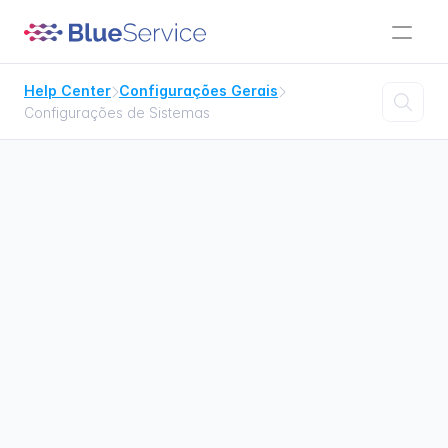
Help Center
Configurações Gerais



Configurações de Sistemas
Configurações 
de Sistemas
Ativar/desativar idiomas


Configurações de idiomas

