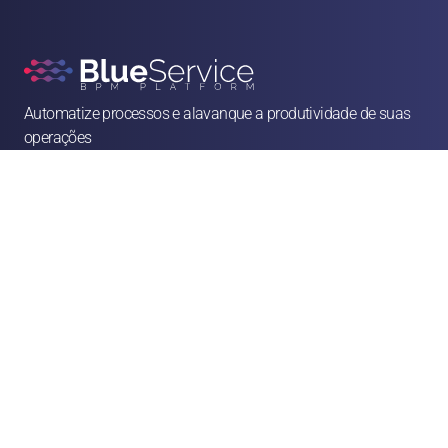
Automatize processos e alavanque a produtividade de suas 
operações

contato@blueservice.com.br

(11) 3083-2081
Alameda Min. Rocha Azevedo, 1077 - 4º andar - Cerqueira César, São Paulo - SP, 

01410-003
Soluções
Recursos Humanos
Jurídico
Operações & Facilities
Vendas & Atendimento
Finanças & Compras
Marketing
Franquias & CSCs
Logística