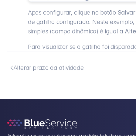
Após configurar, clique no botão 
Salvar
de gatilho configurado. Neste exemplo,
simples (campo dinâmico) é igual a 
Alte
Para visualizar se o gatilho foi disparad
Alterar prazo da atividade

Automatize processos e alavanque a produtividade de suas oper