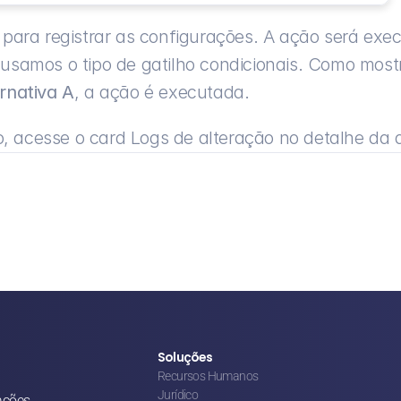
 para registrar as configurações. A ação será exec
 usamos o tipo de gatilho condicionais. Como most
rnativa A
, a ação é executada.
o, acesse o card 
Logs de alteração
 no detalhe da 
Soluções
Recursos Humanos
Jurídico
ações