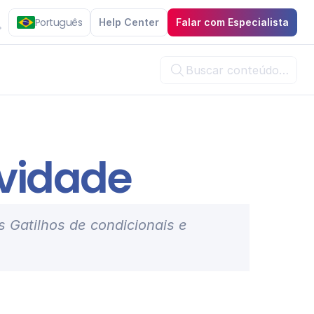
Português
Help Center
Falar com Especialista
Buscar conteúdo…

ividade
s 
Gatilhos de condicionais
 e 