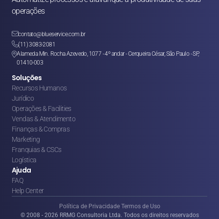
operações

contato@blueservice.com.br

(11) 3083-2081
Alameda Min. Rocha Azevedo, 1077 - 4º andar - Cerqueira César, São Paulo - SP, 

01410-003
Soluções
Recursos Humanos
Jurídico
Operações & Facilities
Vendas & Atendimento
Finanças & Compras
Marketing
Franquias & CSCs
Logística
Ajuda
FAQ
Help Center
Política de Privacidade 
Termos de Uso
© 2008 - 2026 RRMG Consultoria Ltda. Todos os direitos reservados