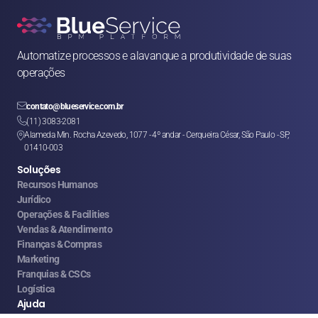
Automatize processos e alavanque a produtividade de suas 
operações

contato@blueservice.com.br

(11) 3083-2081
Alameda Min. Rocha Azevedo, 1077 - 4º andar - Cerqueira César, São Paulo - SP, 

01410-003
Soluções
Recursos Humanos
Jurídico
Operações & Facilities
Vendas & Atendimento
Finanças & Compras
Marketing
Franquias & CSCs
Logística
Ajuda