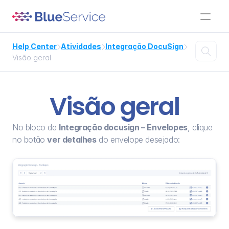
Help Center
Atividades
Integração DocuSign




Visão geral
Visão geral
No bloco de 
Integração docusign – Envelopes
, clique 
no botão 
ver detalhes
 do envelope desejado: