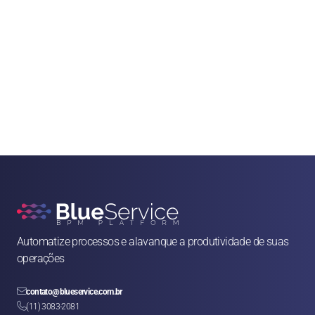
Automatize processos e alavanque a produtividade de suas 
operações

contato@blueservice.com.br

(11) 3083-2081