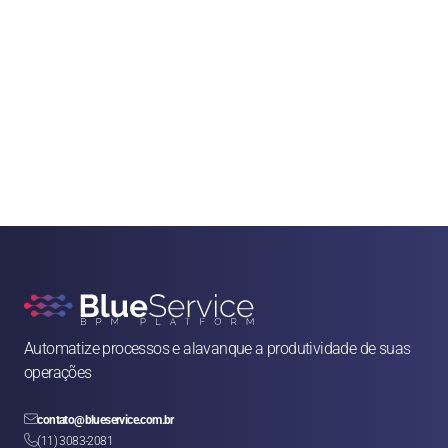
Automatize processos e alavanque a produtividade de suas 
operações

contato@blueservice.com.br

(11) 3083-2081