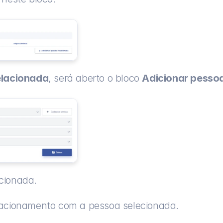
elacionada
, será aberto o bloco 
Adicionar pesso
cionada.
elacionamento com a pessoa selecionada.