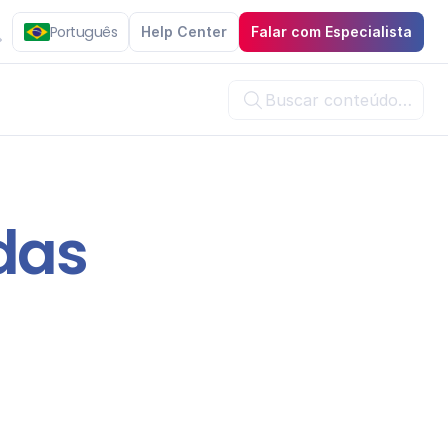
Português
Help Center
Falar com Especialista
Buscar conteúdo…

das