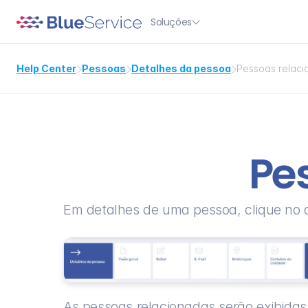
Soluções

Help Center
Pessoas
Detalhes da pessoa
Pessoas relac



Pe
Em detalhes de uma pessoa, clique no 
As pessoas relacionadas serão exibidas