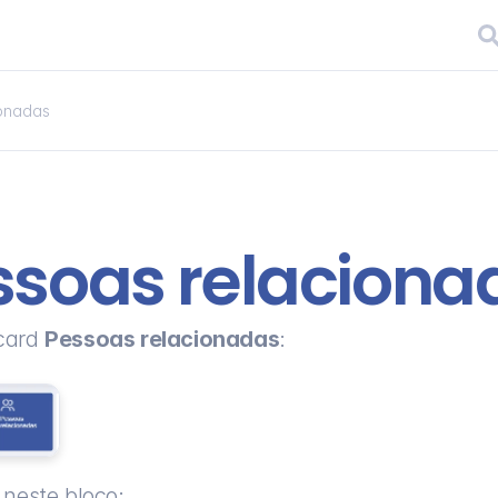
ionadas
ssoas relaciona
card 
Pessoas relacionadas
:
 neste bloco: