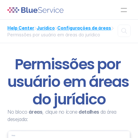
Help Center
Jurídico
Configurações de áreas




Permissões por usuário em áreas do jurídico
Permissões por 
usuário em áreas 
do jurídico
No bloco 
áreas
, clique no ícone
 detalhes 
da área 
desejada: