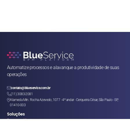
Automatize processos e alavanque a produtividade de suas 
operações

contato@blueservice.com.br

(11) 3083-2081
Alameda Min. Rocha Azevedo, 1077 - 4º andar - Cerqueira César, São Paulo - SP, 

01410-003
Soluções
Recursos Humanos
Jurídico