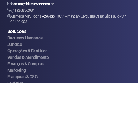

contato@blueservice.com.br

(11) 3083-2081
Alameda Min. Rocha Azevedo, 1077 - 4º andar - Cerqueira César, São Paulo - SP, 

01410-003
Soluções
Recursos Humanos
Jurídico
Operações & Facilities
Vendas & Atendimento
Finanças & Compras
Marketing
Franquias & CSCs
Logística
Ajuda
FAQ
Help Center
Política de Privacidade 
Termos de Uso
© 2008 - 2026 RRMG Consultoria Ltda. Todos os direitos reservados