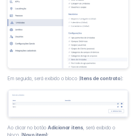
Em seguida, será exibido o bloco (
Itens de contrato
):
Ao clicar no botão 
Adicionar
itens
, será exibido o 
bloco (
Novo item)
: