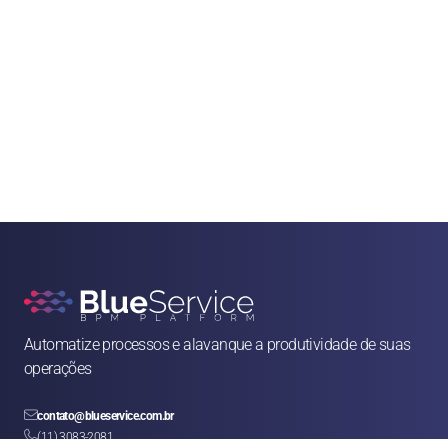
Automatize processos e alavanque a produtividade de suas 
operações

contato@blueservice.com.br

(11) 3083-2081