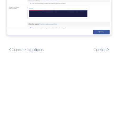


Cores e logotipos
Contas