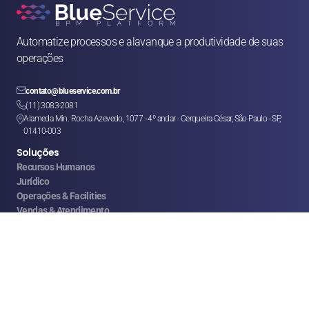
Automatize processos e alavanque a produtividade de suas 
operações

contato@blueservice.com.br

(11) 3083-2081
Alameda Min. Rocha Azevedo, 1077 - 4º andar - Cerqueira César, São Paulo - SP, 

01410-003
Soluções
Recursos Humanos
Jurídico
Operações & Facilities
Vendas & Atendimento
Finanças & Compras
Marketing
Franquias & CSCs
Logística
Ajuda
FAQ