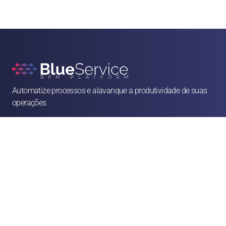
Automatize processos e alavanque a produtividade de suas 
operações

contato@blueservice.com.br

(11) 3083-2081
Alameda Min. Rocha Azevedo, 1077 - 4º andar - Cerqueira César, São Paulo - SP, 

01410-003
Soluções
Recursos Humanos
Jurídico
Operações & Facilities
Vendas & Atendimento
Finanças & Compras