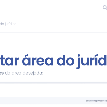
do jurídico
tar área do jurí
es 
da área desejada: