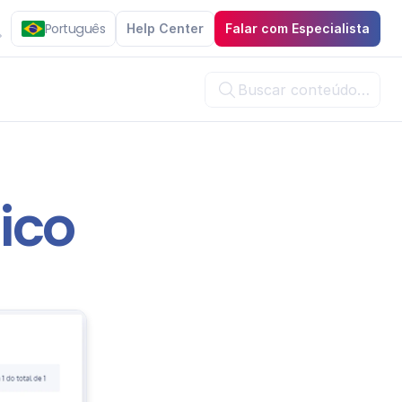
Português
Help Center
Falar com Especialista
Buscar conteúdo…

dico