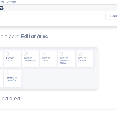
o o card 
Editar área
:
o da área: