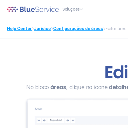
Soluções

Help Center
Jurídico
Configurações de áreas
Editar área 



Edi
No bloco 
áreas
, clique no ícone
 detalh