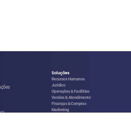
Soluções
Recursos Humanos
Jurídico
ações
Operações & Facilities
Vendas & Atendimento
Finanças & Compras
Marketing
-003
Franquias & CSCs
Logística