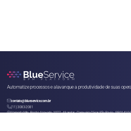
Automatize processos e alavanque a produtividade de suas oper

contato@blueservice.com.br

(11) 3083-2081
Alameda Min. Rocha Azevedo, 1077 - 4º andar - Cerqueira César, São Paulo - SP, 01410
