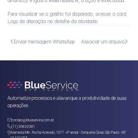
dinâmico) é igual a 
Alternativa A
, a ação é executada.
Para visualizar se o gatilho foi disparado, acesse o card 
Logs de alteração
 no detalhe da atividade.


Enviar mensagem WhatsApp
Associar um arquivo
Automatize processos e alavanque a produtividade de suas 
operações

contato@blueservice.com.br

(11) 3083-2081
Alameda Min. Rocha Azevedo, 1077 - 4º andar - Cerqueira César, São Paulo - SP, 
