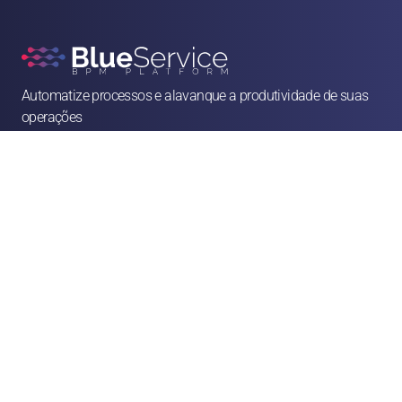
Automatize processos e alavanque a produtividade de suas 
operações

contato@blueservice.com.br

(11) 3083-2081
Alameda Min. Rocha Azevedo, 1077 - 4º andar - Cerqueira César, São Paulo - SP, 

01410-003
Soluções
Recursos Humanos
Jurídico
Operações & Facilities
Vendas & Atendimento
Finanças & Compras
Marketing
Franquias & CSCs
Logística