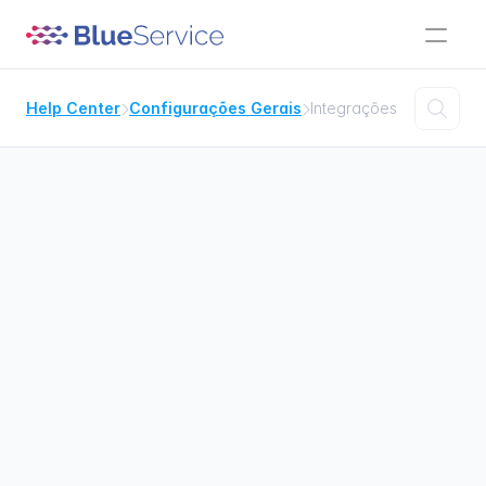

Help Center
Configurações Gerais
Integrações


Integrações
Contas


Integradores


Integração Blue AI (inteligência artificial)

